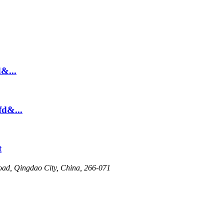
&...
d&...
t
oad, Qingdao City, China, 266-071