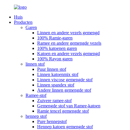
Huis
Producten
Garen
Linnen en andere vezels gemengd
100% Ramie-garen
Ramee en andere gemengde vezels
100% katoenen garen
Katoen en andere vezels gemengd
100% Rayon garen
linnen stof
Puur linnen stof
Linnen katoenmix stof
Linnen viscose gemengde stof
Linnen spandex stof
Andere linnen gemengde stof
Ramee-stof
Zuivere ramee-stof
Gemengde stof van Ramee-katoen
Ramie tencel gemengde stof
hennep stof
Pure hennepstof
Hennep katoen gemengde stof