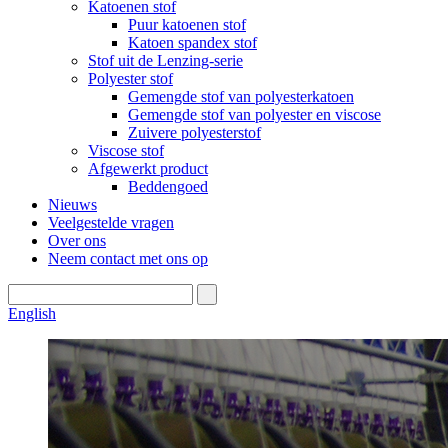
Katoenen stof
Puur katoenen stof
Katoen spandex stof
Stof uit de Lenzing-serie
Polyester stof
Gemengde stof van polyesterkatoen
Gemengde stof van polyester en viscose
Zuivere polyesterstof
Viscose stof
Afgewerkt product
Beddengoed
Nieuws
Veelgestelde vragen
Over ons
Neem contact met ons op
English