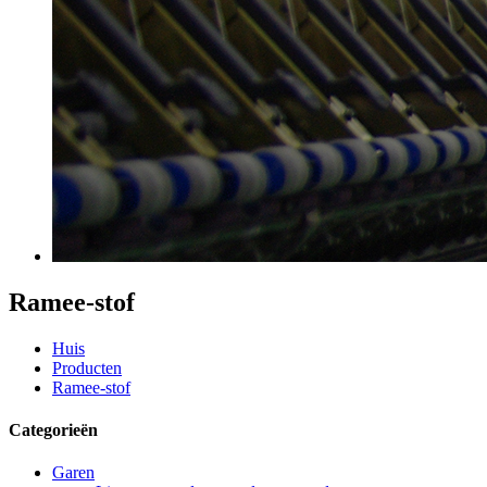
Ramee-stof
Huis
Producten
Ramee-stof
Categorieën
Garen